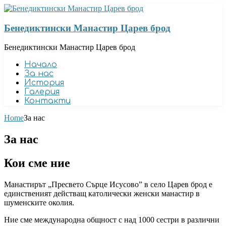
Бенедиктински Манастир Царев брод
Бенедиктински Манастир Царев брод
Начало
За нас
История
Галерия
Контакти
Home
За нас
За нас
Кои сме ние
Манастирът „Пресвето Сърце Исусово” в село Царев брод е
единственият действащ католически женски манастир в
шуменските околия.
Ние сме международна общност с над 1000 сестри в различни