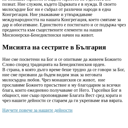
познат. Ние служим, където Църквата е в нужда. В своето
милосърдие Бог ни е събрал от различни народи в една
Конгрегация. Ние уважаваме и утвърждаваме
международността на нашата Конгрегация, което смятаме за
дар и обогатяване. Единството е постигнато и се подържа чрез
предаността към съществените елементи на нашия
Мисионерски-Бенедиктински начин на живот.
Мисията на сестрите в България
Ние сме посветени на Бог и се опитваме да живеем Божието
Слово според традицията на Бенедиктинския орден.
В страна, в която дълго време беше трудно да се говори за Бог,
ние сме призвани да бъдем видим знак за неговата
милосърдна любов. Чрез монашеския си живот, ние
прославяме Божието присъствие и му благодарим за всички
блага, които ежедневно получаваме от Него. Търсейки Бог в
общност, ние също проповядваме Благата Вест сред хората и
чрез нашите дейности се стараем да ги укрепваме във вярата.
Научете повече за нашите дейности