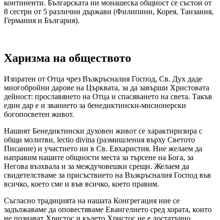
континенти. Българската ни монашеска общност се състои от
8 сестри от 5 различни държави (Филипини, Корея, Танзания,
Германия и България).
Харизма на обществото
Изпратен от Отца чрез Възкръсналия Господ, Св. Дух даде
многобройни дарове на Църквата, за да завърши Христовата
дейност: прославянето на Отца и спасяването на света. Такъв
един дар е и званието за бенедиктински-мисионерски
богопосветен живот.
Нашият Бенедиктински духовен живот се характиризира с
общи молитви, lectio divina (размишления върху Светото
Писание) и участието ни в Св. Евхаристия. Ние желаем да
направим нашите общности места за търсене на Бога, за
Негова възхвала и за междучовешки срещи. Желаем да
свидетелстваме за присъствието на Възкръсналия Господ във
всичко, което сме и във всичко, което правим.
Съгласно традицията на нашата Конгрегация ние се
задължаваме да оповестяваме Евангелието сред хората, които
не познават Христос и където Христос не е достатъчно