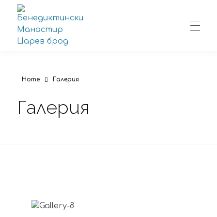
Бенедиктински Манастир Царев брод
Бенедиктински Манастир Царев брод
Home
Галерия
Галерия